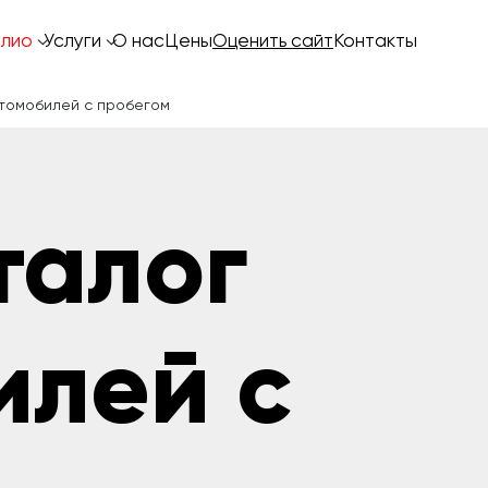
лио
Услуги
О нас
Цены
Оценить сайт
Контакты
томобилей с пробегом
талог
илей с