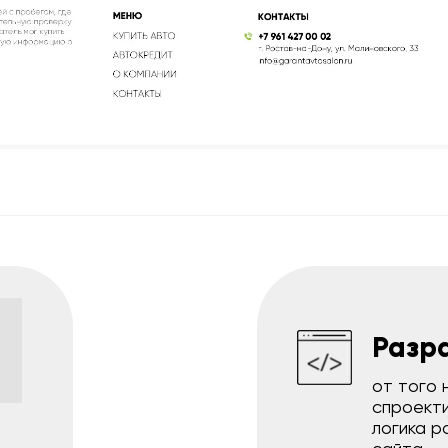
1
Разр
от того 
спроект
логика р