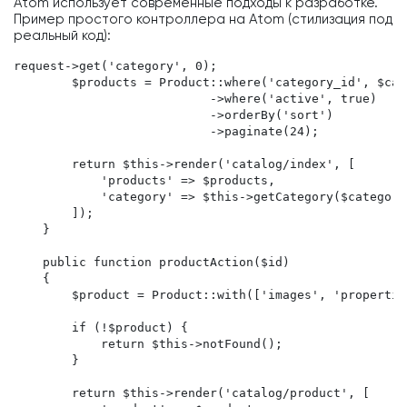
Atom использует современные подходы к разработке.
Пример простого контроллера на Atom (стилизация под
реальный код):
request->get('category', 0);

        $products = Product::where('category_id', $cat
                           ->where('active', true)

                           ->orderBy('sort')

                           ->paginate(24);

        return $this->render('catalog/index', [

            'products' => $products,

            'category' => $this->getCategory($categoryI
        ]);

    }

    public function productAction($id)

    {

        $product = Product::with(['images', 'propertie
        if (!$product) {

            return $this->notFound();

        }

        return $this->render('catalog/product', [
