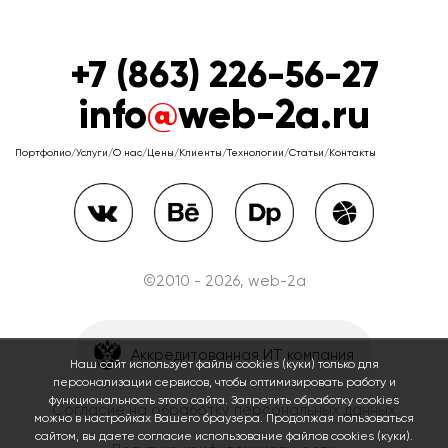
+7 (863) 226-56-27
info
@
web-2a.ru
Портфолио
/
Услуги
/
О нас
/
Цены
/
Клиенты
/
Технологии
/
Статьи
/
Контакты
©2010 - 2026, web-2a
Аккредитованная ИТ компания
Наш сайт использует файлы cookies (куки) только для
персонализации сервисов, чтобы оптимизировать работу и
функциональность этого сайта. Запретить обработку cookies
Согласие на обработку персональных данных
можно в настройках Вашего браузера. Продолжая пользоваться
сайтом, вы даете согласие использование файлов cookies (куки).