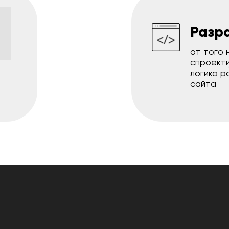
1
Разр
от того 
спроект
логика р
сайта