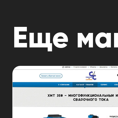
Еще ма