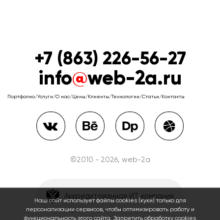
+7 (863) 226-56-27
info
@
web-2a.ru
Портфолио
/
Услуги
/
О нас
/
Цены
/
Клиенты
/
Технологии
/
Статьи
/
Контакты
©2010 - 2026, web-2a
Аккредитованная ИТ компания
Наш сайт использует файлы cookies (куки) только для
персонализации сервисов, чтобы оптимизировать работу и
функциональность этого сайта. Запретить обработку cookies