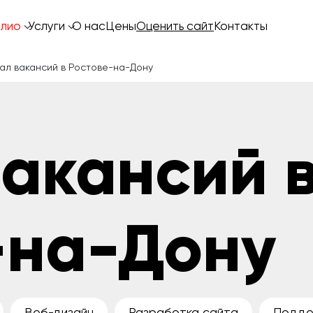
лио
Услуги
О нас
Цены
Оценить сайт
Контакты
ал вакансий в Ростове-на-Дону
вакансий 
-на-Дону
Веб-дизайн
Разработка сайта
Подде