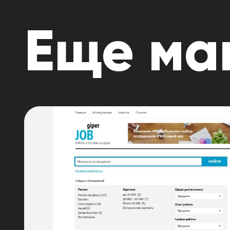
Еще ма