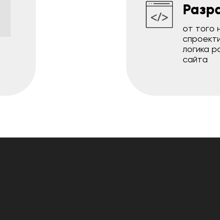
1
Разр
от того 
спроект
логика р
сайта